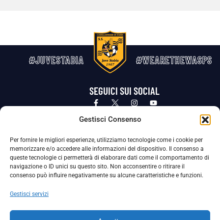
#JUVESTABIA
#WEARETHEWASPS
SEGUICI SUI SOCIAL
Privacy Policy
Cookie Policy
Termini e condizioni generali
Gestisci Consenso
Per fornire le migliori esperienze, utilizziamo tecnologie come i cookie per
La Società ha nominato il Responsabile della Protezione dei Dati Personali (DPO), figura specializzata che vigila sulle modalità
memorizzare e/o accedere alle informazioni del dispositivo. Il consenso a
adottate dalla nostra Società per tutelare i Suoi dati personali.
queste tecnologie ci permetterà di elaborare dati come il comportamento di
navigazione o ID unici su questo sito. Non acconsentire o ritirare il
Per contattare il DPO può scrivere a
consenso può influire negativamente su alcune caratteristiche e funzioni.
dpo@ssjuvestabia.it
Gestisci servizi
Può contattare sempre
dpo@ssjuvestabia.it