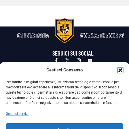
#JUVESTABIA
#WEARETHEWASPS
SEGUICI SUI SOCIAL
Privacy Policy
Cookie Policy
Termini e condizioni generali
Gestisci Consenso
Per fornire le migliori esperienze, utilizziamo tecnologie come i cookie per
La Società ha nominato il Responsabile della Protezione dei Dati Personali (DPO), figura specializzata che vigila sulle modalità
memorizzare e/o accedere alle informazioni del dispositivo. Il consenso a
adottate dalla nostra Società per tutelare i Suoi dati personali.
queste tecnologie ci permetterà di elaborare dati come il comportamento di
navigazione o ID unici su questo sito. Non acconsentire o ritirare il
Per contattare il DPO può scrivere a
consenso può influire negativamente su alcune caratteristiche e funzioni.
dpo@ssjuvestabia.it
Gestisci servizi
Può contattare sempre
dpo@ssjuvestabia.it