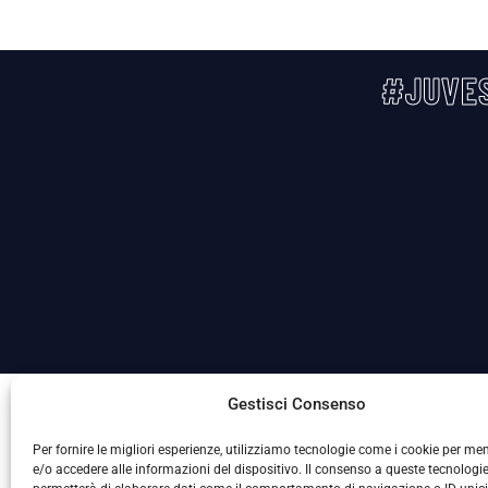
#JUVES
La Società ha nominato il Responsabile della Protezione
Gestisci Consenso
Per fornire le migliori esperienze, utilizziamo tecnologie come i cookie per m
e/o accedere alle informazioni del dispositivo. Il consenso a queste tecnologie