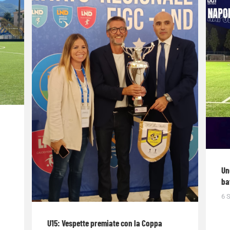
Un
ba
6 
U15: Vespette premiate con la Coppa