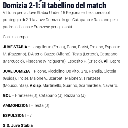
Domizia 2-1: il tabellino del match
Vittoria per la Juve Stabia Under 15 Regionale che supera col
punteggio di 2-1 la Juve Domizia. In gol Catapano e Razzano per i
padroni di casa e Franzese per gli ospiti.
Così in campo:
JUVE STABIA
– Langellotto (Errico), Papa, Parisi, Troiano, Esposito
M. (Razzano), D’Alterio, Buzzo (Alfano), Testa (Lettera), Catapano
(Marcuccio), Pisacane (Vinciguerra), Esposito P. (Criscio).
All
. Lepre
JUVE DOMIZIA
– Picone, Ricciolino, De Vito, Gru, Panella, Ciotola
(Guida), Troise, Maione V., Scarpati, Maione S., Franzese
(Mousountas).
A disp
. Martiniello, Guarino, Scamardella, Navarro.
GOL
– Franzese (D), Catapano (J), Razzano (J)
AMMONIZIONI
– Testa (J)
ESPULSIONI
– /
S.S. Juve Stabia