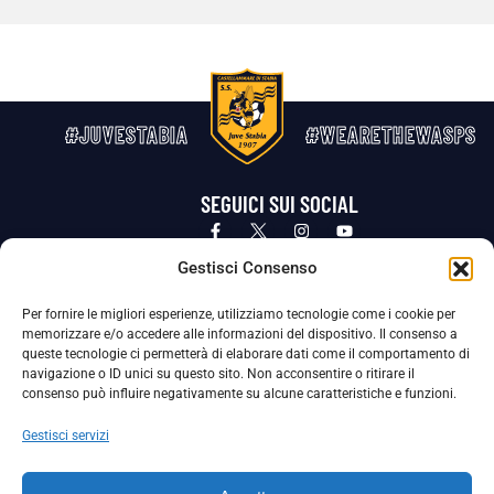
#JUVESTABIA
#WEARETHEWASPS
SEGUICI SUI SOCIAL
Privacy Policy
Cookie Policy
Termini e condizioni generali
Gestisci Consenso
Per fornire le migliori esperienze, utilizziamo tecnologie come i cookie per
La Società ha nominato il Responsabile della Protezione dei Dati Personali (DPO), figura specializzata che vigila sulle modalità
memorizzare e/o accedere alle informazioni del dispositivo. Il consenso a
adottate dalla nostra Società per tutelare i Suoi dati personali.
queste tecnologie ci permetterà di elaborare dati come il comportamento di
navigazione o ID unici su questo sito. Non acconsentire o ritirare il
Per contattare il DPO può scrivere a
consenso può influire negativamente su alcune caratteristiche e funzioni.
dpo@ssjuvestabia.it
Gestisci servizi
Può contattare sempre
dpo@ssjuvestabia.it