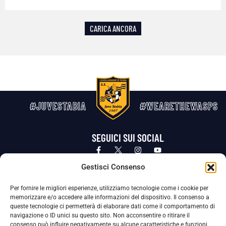
CARICA ANCORA
#JUVESTABIA
#WEARETHEWASPS
SEGUICI SUI SOCIAL
Privacy Policy
Cookie Policy
Termini e condizioni generali
Gestisci Consenso
Per fornire le migliori esperienze, utilizziamo tecnologie come i cookie per
La Società ha nominato il Responsabile della Protezione dei Dati Personali (DPO), figura specializzata che vigila sulle modalità
memorizzare e/o accedere alle informazioni del dispositivo. Il consenso a
adottate dalla nostra Società per tutelare i Suoi dati personali.
queste tecnologie ci permetterà di elaborare dati come il comportamento di
navigazione o ID unici su questo sito. Non acconsentire o ritirare il
Per contattare il DPO può scrivere a
consenso può influire negativamente su alcune caratteristiche e funzioni.