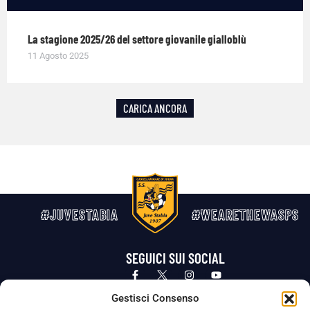
La stagione 2025/26 del settore giovanile gialloblù
11 Agosto 2025
CARICA ANCORA
#JUVESTABIA
#WEARETHEWASPS
SEGUICI SUI SOCIAL
Privacy Policy
Cookie Policy
Termini e condizioni generali
Gestisci Consenso