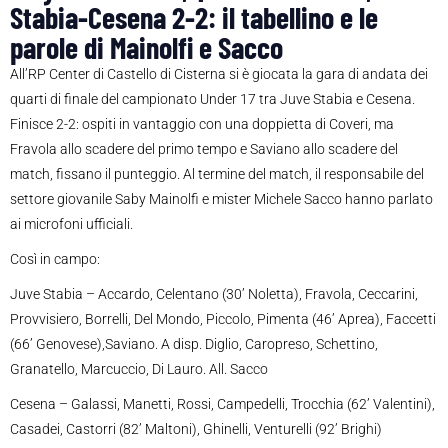
Stabia-Cesena 2-2: il tabellino e le
parole di Mainolfi e Sacco
All’RP Center di Castello di Cisterna si è giocata la gara di andata dei
quarti di finale del campionato Under 17 tra Juve Stabia e Cesena.
Finisce 2-2: ospiti in vantaggio con una doppietta di Coveri, ma
Fravola allo scadere del primo tempo e Saviano allo scadere del
match, fissano il punteggio. Al termine del match, il responsabile del
settore giovanile Saby Mainolfi e mister Michele Sacco hanno parlato
ai microfoni ufficiali.
Così in campo:
Juve Stabia – Accardo, Celentano (30’ Noletta), Fravola, Ceccarini,
Provvisiero, Borrelli, Del Mondo, Piccolo, Pimenta (46’ Aprea), Faccetti
(66’ Genovese),Saviano. A disp. Diglio, Caropreso, Schettino,
Granatello, Marcuccio, Di Lauro. All. Sacco
Cesena – Galassi, Manetti, Rossi, Campedelli, Trocchia (62’ Valentini),
Casadei, Castorri (82’ Maltoni), Ghinelli, Venturelli (92’ Brighi)