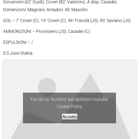
Giovannini (62’ Guidi), Coveri (82’ Valentini). A disp. Casadei,
Domeniconi, Magnani, Amadori. All. Masolini
GOL – 7’ Coveri (C), 19’ Coveri (C), 46’ Fravola (JS), 90’ Saviano (JS)
AMMONIZIONI – Provvisiero (JS), Casadei (C)
ESPULSIONI – /
S.S Juve Stabia
Fai clic su "Accetto" per abilitare Youtube
Cookie Policy
Accetto