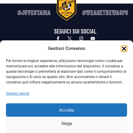
#JUVESTABIA
#WEARETHEWASPS
SEGUICI SUI SOCIAL
Privacy Policy
Cookie Policy
Termini e condizioni generali
Gestisci Consenso
Per fornire le migliori esperienze, utilizziamo tecnologie come i cookie per
La Società ha nominato il Responsabile della Protezione dei Dati Personali (DPO), figura specializzata che vigila sulle modalità
memorizzare e/o accedere alle informazioni del dispositivo. Il consenso a
adottate dalla nostra Società per tutelare i Suoi dati personali.
queste tecnologie ci permetterà di elaborare dati come il comportamento di
navigazione o ID unici su questo sito. Non acconsentire o ritirare il
Per contattare il DPO può scrivere a
consenso può influire negativamente su alcune caratteristiche e funzioni.
dpo@ssjuvestabia.it
Gestisci servizi
Può contattare sempre
dpo@ssjuvestabia.it
Accetta
anche per quanto riguarda la normativa vigente in materia di Whistleblowing.
Nega
La Società ha inoltre adottato un proprio Codice Etico, consultabile al seguente link: