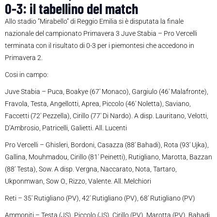
0-3: il tabellino del match
Allo stadio ”Mirabello” di Reggio Emilia si è disputata la finale
nazionale del campionato Primavera 3 Juve Stabia – Pro Vercelli
terminata con il risultato di 0-3 per i piemontesi che accedono in
Primavera 2.
Cosi in campo:
Juve Stabia – Puca, Boakye (67′ Monaco), Gargiulo (46′ Malafronte),
Fravola, Testa, Angellotti, Aprea, Piccolo (46′ Noletta), Saviano,
Faccetti (72′ Pezzella), Cirillo (77′ Di Nardo). A disp. Lauritano, Velotti,
D’Ambrosio, Patricelli, Galietti. All. Lucenti
Pro Vercelli – Ghisleri, Bordoni, Casazza (88′ Bahadi), Rota (93′ Ujka),
Gallina, Mouhmadou, Cirillo (81′ Peinetti), Rutigliano, Marotta, Bazzan
(88′ Testa), Sow. A disp. Vergna, Naccarato, Nota, Tartaro,
Ukponmwan, Sow O., Rizzo, Valente. All. Melchiori
Reti – 35′ Rutigliano (PV), 42′ Rutigliano (PV), 68′ Rutigliano (PV)
Ammoniti – Testa (JS), Piccolo (JS), Cirillo (PV), Marotta (PV), Bahadi