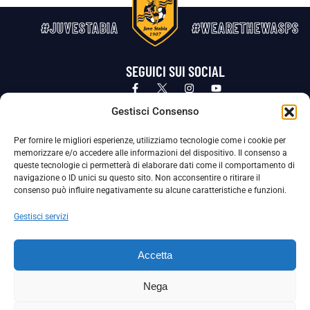
#JUVESTABIA
#WEARETHEWASPS
SEGUICI SUI SOCIAL
Privacy Policy
Cookie Policy
Termini e condizioni generali
Gestisci Consenso
Per fornire le migliori esperienze, utilizziamo tecnologie come i cookie per
La Società ha nominato il Responsabile della Protezione dei Dati Personali (DPO), figura specializzata che vigila sulle modalità
memorizzare e/o accedere alle informazioni del dispositivo. Il consenso a
adottate dalla nostra Società per tutelare i Suoi dati personali.
queste tecnologie ci permetterà di elaborare dati come il comportamento di
navigazione o ID unici su questo sito. Non acconsentire o ritirare il
Per contattare il DPO può scrivere a
consenso può influire negativamente su alcune caratteristiche e funzioni.
dpo@ssjuvestabia.it
Gestisci servizi
Può contattare sempre
dpo@ssjuvestabia.it
Accetta
anche per quanto riguarda la normativa vigente in materia di Whistleblowing.
Nega
La Società ha inoltre adottato un proprio Codice Etico, consultabile al seguente link: