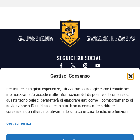
#JUVESTABIA
#WEARETHEWASPS
SEGUICI SUI SOCIAL
Privacy Policy
Cookie Policy
Termini e condizioni generali
Gestisci Consenso
Per fornire le migliori esperienze, utilizziamo tecnologie come i cookie per
La Società ha nominato il Responsabile della Protezione dei Dati Personali (DPO), figura specializzata che vigila sulle modalità
memorizzare e/o accedere alle informazioni del dispositivo. Il consenso a
adottate dalla nostra Società per tutelare i Suoi dati personali.
queste tecnologie ci permetterà di elaborare dati come il comportamento di
navigazione o ID unici su questo sito. Non acconsentire o ritirare il
Per contattare il DPO può scrivere a
consenso può influire negativamente su alcune caratteristiche e funzioni.
dpo@ssjuvestabia.it
Gestisci servizi
Può contattare sempre
dpo@ssjuvestabia.it