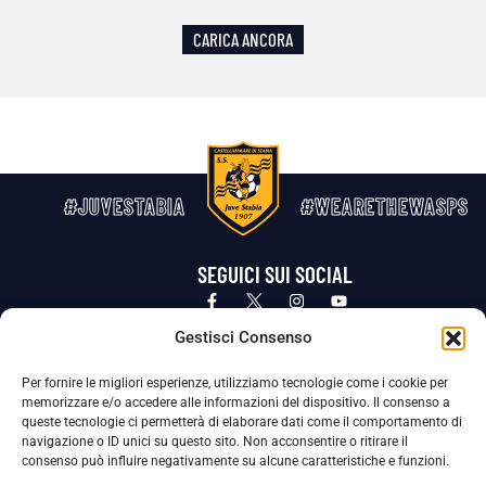
CARICA ANCORA
#JUVESTABIA
#WEARETHEWASPS
SEGUICI SUI SOCIAL
Privacy Policy
Cookie Policy
Termini e condizioni generali
Gestisci Consenso
Per fornire le migliori esperienze, utilizziamo tecnologie come i cookie per
La Società ha nominato il Responsabile della Protezione dei Dati Personali (DPO), figura specializzata che vigila sulle modalità
memorizzare e/o accedere alle informazioni del dispositivo. Il consenso a
adottate dalla nostra Società per tutelare i Suoi dati personali.
queste tecnologie ci permetterà di elaborare dati come il comportamento di
navigazione o ID unici su questo sito. Non acconsentire o ritirare il
Per contattare il DPO può scrivere a
consenso può influire negativamente su alcune caratteristiche e funzioni.
dpo@ssjuvestabia.it