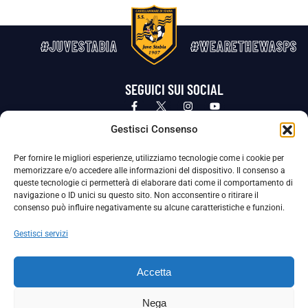
#JUVESTABIA
#WEARETHEWASPS
SEGUICI SUI SOCIAL
Privacy Policy
Cookie Policy
Termini e condizioni generali
Gestisci Consenso
Per fornire le migliori esperienze, utilizziamo tecnologie come i cookie per
La Società ha nominato il Responsabile della Protezione dei Dati Personali (DPO), figura specializzata che vigila sulle modalità
memorizzare e/o accedere alle informazioni del dispositivo. Il consenso a
adottate dalla nostra Società per tutelare i Suoi dati personali.
queste tecnologie ci permetterà di elaborare dati come il comportamento di
navigazione o ID unici su questo sito. Non acconsentire o ritirare il
Per contattare il DPO può scrivere a
consenso può influire negativamente su alcune caratteristiche e funzioni.
dpo@ssjuvestabia.it
Gestisci servizi
Può contattare sempre
dpo@ssjuvestabia.it
Accetta
anche per quanto riguarda la normativa vigente in materia di Whistleblowing.
Nega
La Società ha inoltre adottato un proprio Codice Etico, consultabile al seguente link: