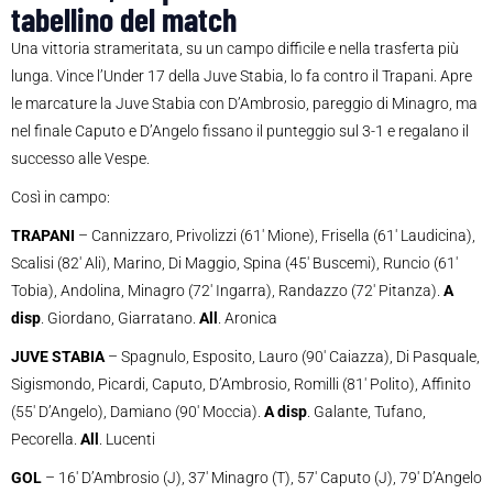
tabellino del match
Una vittoria strameritata, su un campo difficile e nella trasferta più
lunga. Vince l’Under 17 della Juve Stabia, lo fa contro il Trapani. Apre
le marcature la Juve Stabia con D’Ambrosio, pareggio di Minagro, ma
nel finale Caputo e D’Angelo fissano il punteggio sul 3-1 e regalano il
successo alle Vespe.
Così in campo:
TRAPANI
– Cannizzaro, Privolizzi (61′ Mione), Frisella (61′ Laudicina),
Scalisi (82′ Ali), Marino, Di Maggio, Spina (45′ Buscemi), Runcio (61′
Tobia), Andolina, Minagro (72′ Ingarra), Randazzo (72′ Pitanza).
A
disp
. Giordano, Giarratano.
All
. Aronica
JUVE STABIA
– Spagnulo, Esposito, Lauro (90′ Caiazza), Di Pasquale,
Sigismondo, Picardi, Caputo, D’Ambrosio, Romilli (81′ Polito), Affinito
(55′ D’Angelo), Damiano (90′ Moccia).
A disp
. Galante, Tufano,
Pecorella.
All
. Lucenti
GOL
– 16′ D’Ambrosio (J), 37′ Minagro (T), 57′ Caputo (J), 79′ D’Angelo