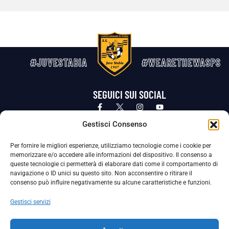
#JUVESTABIA
#WEARETHEWASPS
SEGUICI SUI SOCIAL
Privacy Policy
Cookie Policy
Termini e condizioni generali
Gestisci Consenso
Per fornire le migliori esperienze, utilizziamo tecnologie come i cookie per
La Società ha nominato il Responsabile della Protezione dei Dati Personali (DPO), figura specializzata che vigila sulle modalità
memorizzare e/o accedere alle informazioni del dispositivo. Il consenso a
adottate dalla nostra Società per tutelare i Suoi dati personali.
queste tecnologie ci permetterà di elaborare dati come il comportamento di
navigazione o ID unici su questo sito. Non acconsentire o ritirare il
Per contattare il DPO può scrivere a
consenso può influire negativamente su alcune caratteristiche e funzioni.
dpo@ssjuvestabia.it
Gestisci servizi
Può contattare sempre
dpo@ssjuvestabia.it