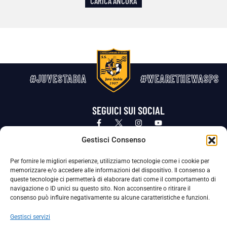
CARICA ANCORA
#JUVESTABIA
#WEARETHEWASPS
SEGUICI SUI SOCIAL
Privacy Policy
Cookie Policy
Termini e condizioni generali
Gestisci Consenso
Per fornire le migliori esperienze, utilizziamo tecnologie come i cookie per
La Società ha nominato il Responsabile della Protezione dei Dati Personali (DPO), figura specializzata che vigila sulle modalità
memorizzare e/o accedere alle informazioni del dispositivo. Il consenso a
adottate dalla nostra Società per tutelare i Suoi dati personali.
queste tecnologie ci permetterà di elaborare dati come il comportamento di
navigazione o ID unici su questo sito. Non acconsentire o ritirare il
Per contattare il DPO può scrivere a
consenso può influire negativamente su alcune caratteristiche e funzioni.
dpo@ssjuvestabia.it
Gestisci servizi
Può contattare sempre