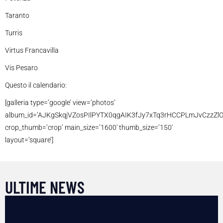
Taranto
Turris
Virtus Francavilla
Vis Pesaro
Questo il calendario:
[galleria type=’google’ view=’photos’
album_id=’AJKgSkqjVZosPIlPYTX0qgAIK3fJy7xTq3rHCCPLmJvCzzZl
crop_thumb=’crop’ main_size=’1600′ thumb_size=’150′
layout=’square’]
ULTIME NEWS