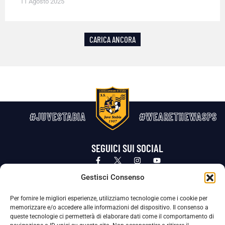
11 Agosto 2025
CARICA ANCORA
#JUVESTABIA
#WEARETHEWASPS
SEGUICI SUI SOCIAL
Privacy Policy
Cookie Policy
Termini e condizioni generali
Gestisci Consenso
Per fornire le migliori esperienze, utilizziamo tecnologie come i cookie per
La Società ha nominato il Responsabile della Protezione dei Dati Personali (DPO), figura specializzata che vigila sulle modalità
memorizzare e/o accedere alle informazioni del dispositivo. Il consenso a
adottate dalla nostra Società per tutelare i Suoi dati personali.
queste tecnologie ci permetterà di elaborare dati come il comportamento di