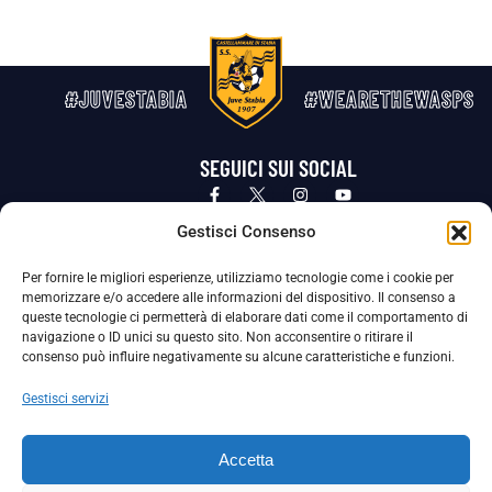
#JUVESTABIA
#WEARETHEWASPS
SEGUICI SUI SOCIAL
Privacy Policy
Cookie Policy
Termini e condizioni generali
Gestisci Consenso
Per fornire le migliori esperienze, utilizziamo tecnologie come i cookie per
La Società ha nominato il Responsabile della Protezione dei Dati Personali (DPO), figura specializzata che vigila sulle modalità
memorizzare e/o accedere alle informazioni del dispositivo. Il consenso a
adottate dalla nostra Società per tutelare i Suoi dati personali.
queste tecnologie ci permetterà di elaborare dati come il comportamento di
navigazione o ID unici su questo sito. Non acconsentire o ritirare il
Per contattare il DPO può scrivere a
consenso può influire negativamente su alcune caratteristiche e funzioni.
dpo@ssjuvestabia.it
Gestisci servizi
Può contattare sempre
dpo@ssjuvestabia.it
Accetta
anche per quanto riguarda la normativa vigente in materia di Whistleblowing.