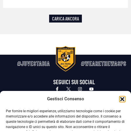
CARICA ANCORA
#JUVESTABIA
#WEARETHEWASPS
SEGUICI SUI SOCIAL
Privacy Policy
Cookie Policy
Termini e condizioni generali
Gestisci Consenso
Per fornire le migliori esperienze, utilizziamo tecnologie come i cookie per
La Società ha nominato il Responsabile della Protezione dei Dati Personali (DPO), figura specializzata che vigila sulle modalità
memorizzare e/o accedere alle informazioni del dispositivo. Il consenso a
adottate dalla nostra Società per tutelare i Suoi dati personali.
queste tecnologie ci permetterà di elaborare dati come il comportamento di
navigazione o ID unici su questo sito. Non acconsentire o ritirare il
Per contattare il DPO può scrivere a