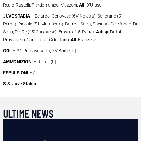
Reale, Rastelli, Pierdomenico, Mazzoni.
All
. D’Ulisse
JUVE STABIA
– Belardo, Genovese (64′ Noletta), Schettino (51′
Perna), Piccolo (51′ Marcuccio), Borrelli, Serra, Saviano, Del Mondo, Di
Serio, Del Re (45′ Chiantese), Fravola (45′ Papa).
A disp
. De Iulio,
Provvisiero, Caropreso, Celentano.
All
. Franzese
GOL
– 34′ Primavera (P), 75′ Bodje (P)
AMMONIZIONI
– Ripani (P)
ESPULSIONI
– /
S.S. Juve Stabia
ULTIME NEWS