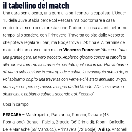
il tabellino del match
Una gara ben giocata, una gara alla pari contro la capolista. L’Under
15 della Juve Stabia perde col Pescara ma può tornare a casa
contento almeno per la prestazione. Padroni di casa avanti nel primo
tempo, allo scadere, con Primavera. Traversa colpita dalle Vespette
che poteva regalare il pari, ma Bodje trova il 2-0 finale. Al termine del
match abbiamo ascoltato mister
Vincenzo Franzese
:
“Abbiamo fatto
una grande gara, un vero peccato. Abbiamo giocato contro la capolista
alla pari e avremmo sicuramente meritato qualcosa in più. Non abbiamo
sfruttato un’occasione in contropiede e subito lo svantaggio subito dopo.
Poi abbiamo colpito una traversa con Perna e ci è stato annullato un gol,
non capiamo perchè, messo a segno da Del Mondo. Alla fine eravamo
sbilanciati e abbiamo subito il secondo gol. Peccato”.
Così in campo:
PESCARA
– Mastropietro, Panzarino, Romani, Diabate (45′
Postiglione), Bonugli, Faiella, Braccia (36′ Crimaldi), Ripani, Balleello,
Delle Manache (55′ Marcucci), Primavera (72′ Bodje).
A disp
. Antonelli,