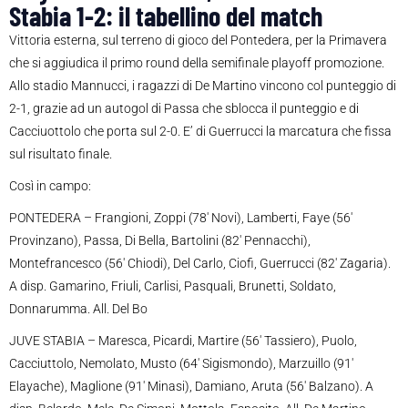
Stabia 1-2: il tabellino del match
Vittoria esterna, sul terreno di gioco del Pontedera, per la Primavera
che si aggiudica il primo round della semifinale playoff promozione.
Allo stadio Mannucci, i ragazzi di De Martino vincono col punteggio di
2-1, grazie ad un autogol di Passa che sblocca il punteggio e di
Cacciuottolo che porta sul 2-0. E’ di Guerrucci la marcatura che fissa
sul risultato finale.
Così in campo:
PONTEDERA – Frangioni, Zoppi (78′ Novi), Lamberti, Faye (56′
Provinzano), Passa, Di Bella, Bartolini (82′ Pennacchi),
Montefrancesco (56′ Chiodi), Del Carlo, Ciofi, Guerrucci (82′ Zagaria).
A disp. Gamarino, Friuli, Carlisi, Pasquali, Brunetti, Soldato,
Donnarumma. All. Del Bo
JUVE STABIA – Maresca, Picardi, Martire (56′ Tassiero), Puolo,
Cacciuttolo, Nemolato, Musto (64′ Sigismondo), Marzuillo (91′
Elayache), Maglione (91′ Minasi), Damiano, Aruta (56′ Balzano). A