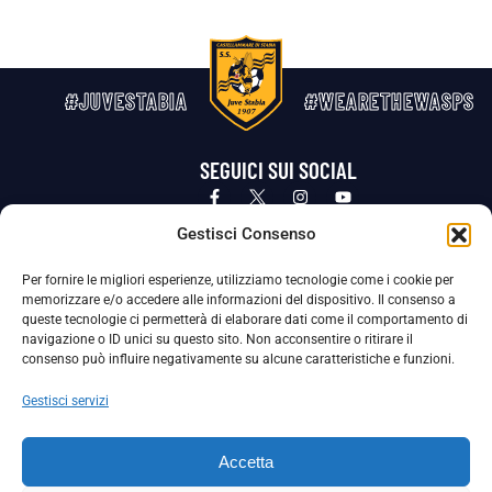
#JUVESTABIA
#WEARETHEWASPS
SEGUICI SUI SOCIAL
Privacy Policy
Cookie Policy
Termini e condizioni generali
Gestisci Consenso
Per fornire le migliori esperienze, utilizziamo tecnologie come i cookie per
La Società ha nominato il Responsabile della Protezione dei Dati Personali (DPO), figura specializzata che vigila sulle modalità
memorizzare e/o accedere alle informazioni del dispositivo. Il consenso a
adottate dalla nostra Società per tutelare i Suoi dati personali.
queste tecnologie ci permetterà di elaborare dati come il comportamento di
navigazione o ID unici su questo sito. Non acconsentire o ritirare il
Per contattare il DPO può scrivere a
consenso può influire negativamente su alcune caratteristiche e funzioni.
dpo@ssjuvestabia.it
Gestisci servizi
Può contattare sempre
dpo@ssjuvestabia.it
Accetta
anche per quanto riguarda la normativa vigente in materia di Whistleblowing.