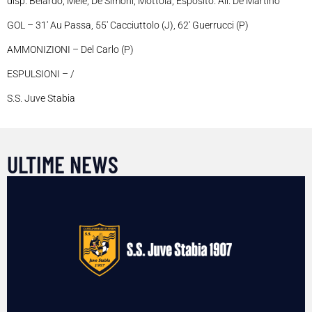
disp. Belardo, Mele, De Simoni, Mottola, Esposito. All. De Martino
GOL – 31′ Au Passa, 55′ Cacciuttolo (J), 62′ Guerrucci (P)
AMMONIZIONI – Del Carlo (P)
ESPULSIONI – /
S.S. Juve Stabia
ULTIME NEWS