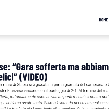
HOME
se: “Gara sofferta ma abbiam
elici” (VIDEO)
mmare di Stabia si è giocata la prima giornata del campionato 
 mister Franzese vincono con il punteggio di 2-1. Al termine del 
ferta, fortunatamente sono arrivati tre punti meritati. Il nostro po
to, e abbiamo creato tanto. Stiamo lavorando per creare qualcosa 
ani? La trasferta più lunga, testa alla prossima. Chi ben comincia…è