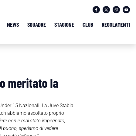
NEWS
SQUADRE
STAGIONE
CLUB
REGOLAMENTI
o meritato la
Under 15 Nazionali. La Juve Stabia
match abbiamo ascoltato proprio
rtiere non è mai stato impegnato,
di buono, speriamo di vedere
 a metà dell’opera”.