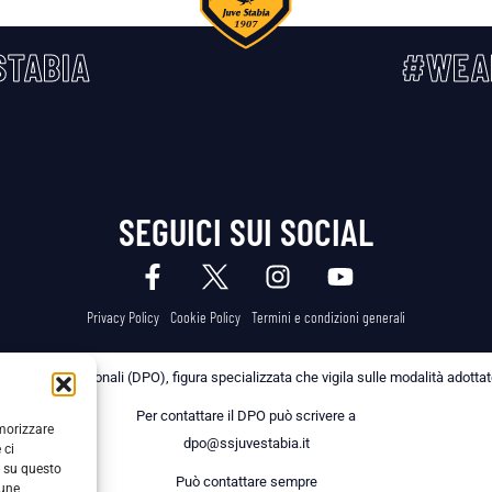
TABIA
#WEA
SEGUICI SUI SOCIAL
Privacy Policy
Cookie Policy
Termini e condizioni generali
 dei Dati Personali (DPO), figura specializzata che vigila sulle modalità adottate 
Per contattare il DPO può scrivere a
emorizzare
dpo@ssjuvestabia.it
 ci
i su questo
Può contattare sempre
cune