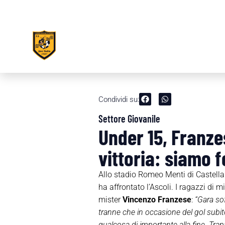
Condividi su:
Settore Giovanile
Under 15, Franze
vittoria: siamo f
Allo stadio Romeo Menti di Castella
ha affrontato l’Ascoli. I ragazzi di
mister
Vincenzo Franzese
:
“Gara sof
tranne che in occasione del gol subi
qualcosa di importante alla fine. Trap