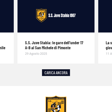
S.S. Juve Stabia: le gare dell’under 17
La 
nile
A-B al San Michele di Pimonte
giov
29 Agosto 2025
11 A
CARICA ANCORA