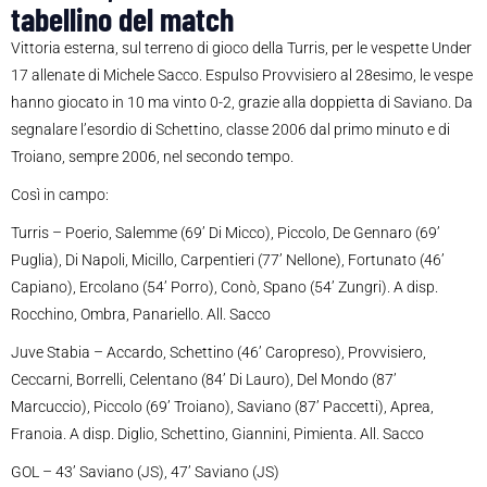
tabellino del match
Vittoria esterna, sul terreno di gioco della Turris, per le vespette Under
17 allenate di Michele Sacco. Espulso Provvisiero al 28esimo, le vespe
hanno giocato in 10 ma vinto 0-2, grazie alla doppietta di Saviano. Da
segnalare l’esordio di Schettino, classe 2006 dal primo minuto e di
Troiano, sempre 2006, nel secondo tempo.
Così in campo:
Turris – Poerio, Salemme (69’ Di Micco), Piccolo, De Gennaro (69’
Puglia), Di Napoli, Micillo, Carpentieri (77’ Nellone), Fortunato (46’
Capiano), Ercolano (54’ Porro), Conò, Spano (54’ Zungri). A disp.
Rocchino, Ombra, Panariello. All. Sacco
Juve Stabia – Accardo, Schettino (46’ Caropreso), Provvisiero,
Ceccarni, Borrelli, Celentano (84’ Di Lauro), Del Mondo (87’
Marcuccio), Piccolo (69’ Troiano), Saviano (87’ Paccetti), Aprea,
Franoia. A disp. Diglio, Schettino, Giannini, Pimienta. All. Sacco
GOL – 43’ Saviano (JS), 47’ Saviano (JS)