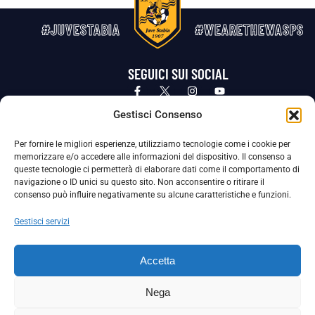
#JUVESTABIA
#WEARETHEWASPS
SEGUICI SUI SOCIAL
Privacy Policy
Cookie Policy
Termini e condizioni generali
Gestisci Consenso
Per fornire le migliori esperienze, utilizziamo tecnologie come i cookie per
La Società ha nominato il Responsabile della Protezione dei Dati Personali (DPO), figura specializzata che vigila sulle modalità
memorizzare e/o accedere alle informazioni del dispositivo. Il consenso a
adottate dalla nostra Società per tutelare i Suoi dati personali.
queste tecnologie ci permetterà di elaborare dati come il comportamento di
navigazione o ID unici su questo sito. Non acconsentire o ritirare il
Per contattare il DPO può scrivere a
consenso può influire negativamente su alcune caratteristiche e funzioni.
dpo@ssjuvestabia.it
Gestisci servizi
Può contattare sempre
dpo@ssjuvestabia.it
Accetta
anche per quanto riguarda la normativa vigente in materia di Whistleblowing.
Nega
La Società ha inoltre adottato un proprio Codice Etico, consultabile al seguente link: