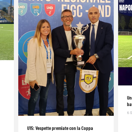
Un
ba
6 
U15: Vespette premiate con la Coppa