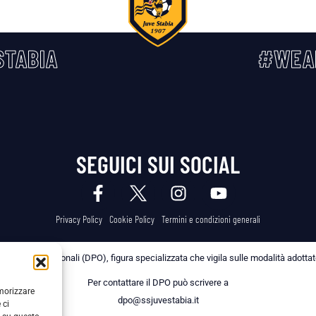
TABIA
#WEA
SEGUICI SUI SOCIAL
Privacy Policy
Cookie Policy
Termini e condizioni generali
 dei Dati Personali (DPO), figura specializzata che vigila sulle modalità adottate 
Per contattare il DPO può scrivere a
emorizzare
dpo@ssjuvestabia.it
 ci