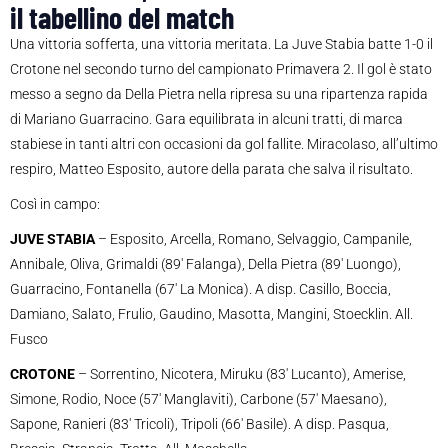
il tabellino del match
Una vittoria sofferta, una vittoria meritata. La Juve Stabia batte 1-0 il
Crotone nel secondo turno del campionato Primavera 2. Il gol è stato
messo a segno da Della Pietra nella ripresa su una ripartenza rapida
di Mariano Guarracino. Gara equilibrata in alcuni tratti, di marca
stabiese in tanti altri con occasioni da gol fallite. Miracolaso, all’ultimo
respiro, Matteo Esposito, autore della parata che salva il risultato.
Così in campo:
JUVE STABIA
– Esposito, Arcella, Romano, Selvaggio, Campanile,
Annibale, Oliva, Grimaldi (89′ Falanga), Della Pietra (89′ Luongo),
Guarracino, Fontanella (67′ La Monica). A disp. Casillo, Boccia,
Damiano, Salato, Frulio, Gaudino, Masotta, Mangini, Stoecklin. All.
Fusco
CROTONE
– Sorrentino, Nicotera, Miruku (83′ Lucanto), Amerise,
Simone, Rodio, Noce (57′ Manglaviti), Carbone (57′ Maesano),
Sapone, Ranieri (83′ Tricoli), Tripoli (66′ Basile). A disp. Pasqua,