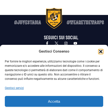
#JUVESTABIA
#WEARETHEWASPS
SEGUICI SUI SOCIAL
Privacy Policy
Cookie Policy
Termini e condizioni generali
Gestisci Consenso
Per fornire le migliori esperienze, utilizziamo tecnologie come i cookie per
La Società ha nominato il Responsabile della Protezione dei Dati Personali (DPO), figura specializzata che vigila sulle modalità
memorizzare e/o accedere alle informazioni del dispositivo. Il consenso a
adottate dalla nostra Società per tutelare i Suoi dati personali.
queste tecnologie ci permetterà di elaborare dati come il comportamento di
navigazione o ID unici su questo sito. Non acconsentire o ritirare il
Per contattare il DPO può scrivere a
consenso può influire negativamente su alcune caratteristiche e funzioni.
dpo@ssjuvestabia.it
Gestisci servizi
Può contattare sempre
dpo@ssjuvestabia.it
Accetta
anche per quanto riguarda la normativa vigente in materia di Whistleblowing.