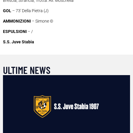
Brescia, Strancia, Trotta. All. Moschella
GOL
– 73′ Della Pietra (J)
AMMONIZIONI
– Simone ©
ESPULSIONI
– /
S.S. Juve Stabia
ULTIME NEWS