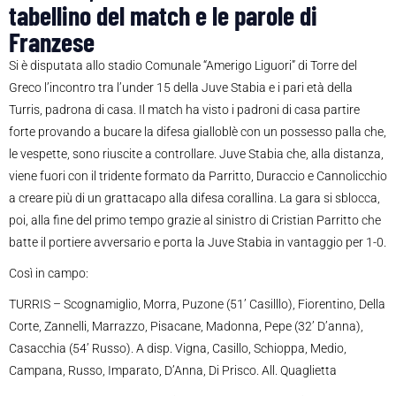
tabellino del match e le parole di
Franzese
Si è disputata allo stadio Comunale “Amerigo Liguori” di Torre del
Greco l’incontro tra l’under 15 della Juve Stabia e i pari età della
Turris, padrona di casa. Il match ha visto i padroni di casa partire
forte provando a bucare la difesa gialloblè con un possesso palla che,
le vespette, sono riuscite a controllare. Juve Stabia che, alla distanza,
viene fuori con il tridente formato da Parritto, Duraccio e Cannolicchio
a creare più di un grattacapo alla difesa corallina. La gara si sblocca,
poi, alla fine del primo tempo grazie al sinistro di Cristian Parritto che
batte il portiere avversario e porta la Juve Stabia in vantaggio per 1-0.
Così in campo:
TURRIS – Scognamiglio, Morra, Puzone (51’ Casilllo), Fiorentino, Della
Corte, Zannelli, Marrazzo, Pisacane, Madonna, Pepe (32’ D’anna),
Casacchia (54’ Russo). A disp. Vigna, Casillo, Schioppa, Medio,
Campana, Russo, Imparato, D’Anna, Di Prisco. All. Quaglietta