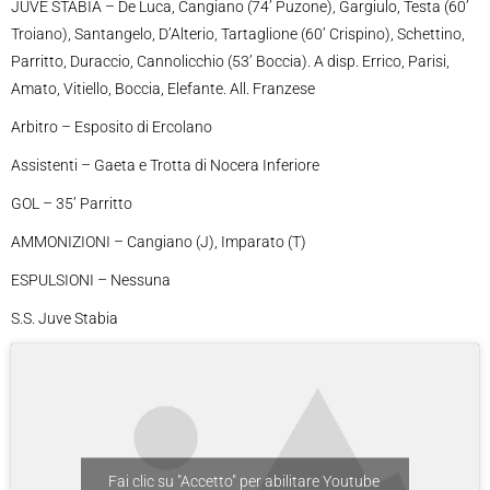
JUVE STABIA – De Luca, Cangiano (74’ Puzone), Gargiulo, Testa (60’
Troiano), Santangelo, D’Alterio, Tartaglione (60’ Crispino), Schettino,
Parritto, Duraccio, Cannolicchio (53’ Boccia). A disp. Errico, Parisi,
Amato, Vitiello, Boccia, Elefante. All. Franzese
Arbitro – Esposito di Ercolano
Assistenti – Gaeta e Trotta di Nocera Inferiore
GOL – 35’ Parritto
AMMONIZIONI – Cangiano (J), Imparato (T)
ESPULSIONI – Nessuna
S.S. Juve Stabia
Fai clic su "Accetto" per abilitare Youtube