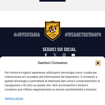
#JUVESTABIA
#WEARETHEWASPS
SEGUICI SUI SOCIAL
Privacy Policy
Cookie Policy
Termini e condizioni generali
Gestisci Consenso
Per fornire le migliori esperienze, utilizziamo tecnologie come i cookie per
La Società ha nominato il Responsabile della Protezione dei Dati Personali (DPO), figura specializzata che vigila sulle modalità
memorizzare e/o accedere alle informazioni del dispositivo. Il consenso a
adottate dalla nostra Società per tutelare i Suoi dati personali.
queste tecnologie ci permetterà di elaborare dati come il comportamento di
navigazione o ID unici su questo sito. Non acconsentire o ritirare il
Per contattare il DPO può scrivere a
consenso può influire negativamente su alcune caratteristiche e funzioni.
dpo@ssjuvestabia.it
Gestisci servizi
Può contattare sempre