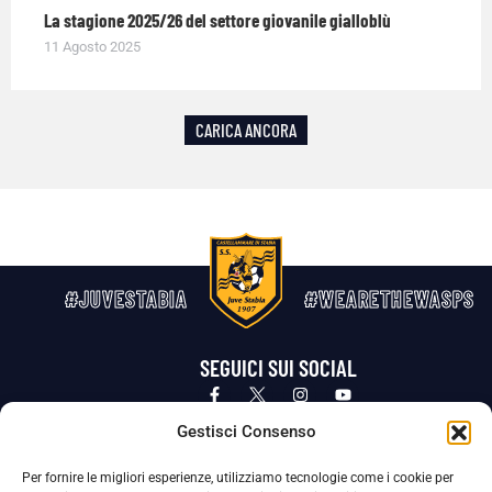
La stagione 2025/26 del settore giovanile gialloblù
11 Agosto 2025
CARICA ANCORA
#JUVESTABIA
#WEARETHEWASPS
SEGUICI SUI SOCIAL
Privacy Policy
Cookie Policy
Termini e condizioni generali
Gestisci Consenso
Per fornire le migliori esperienze, utilizziamo tecnologie come i cookie per
La Società ha nominato il Responsabile della Protezione dei Dati Personali (DPO), figura specializzata che vigila sulle modalità