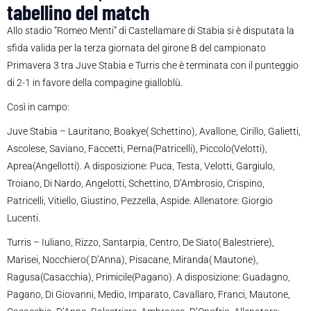
tabellino del match
Allo stadio “Romeo Menti” di Castellamare di Stabia si è disputata la
sfida valida per la terza giornata del girone B del campionato
Primavera 3 tra Juve Stabia e Turris che è terminata con il punteggio
di 2-1 in favore della compagine gialloblù.
Così in campo:
Juve Stabia – Lauritano, Boakye( Schettino), Avallone, Cirillo, Galietti,
Ascolese, Saviano, Faccetti, Perna(Patricelli), Piccolo(Velotti),
Aprea(Angellotti). A disposizione: Puca, Testa, Velotti, Gargiulo,
Troiano, Di Nardo, Angelotti, Schettino, D’Ambrosio, Crispino,
Patricelli, Vitiello, Giustino, Pezzella, Aspide. Allenatore: Giorgio
Lucenti.
Turris – Iuliano, Rizzo, Santarpia, Centro, De Siato( Balestriere),
Marisei, Nocchiero( D’Anna), Pisacane, Miranda( Mautone),
Ragusa(Casacchia), Primicile(Pagano). A disposizione: Guadagno,
Pagano, Di Giovanni, Medio, Imparato, Cavallaro, Franci, Mautone,