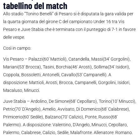
tabellino del match
Allo stadio “Tonino Benelli” di Pesaro si è disputata la gara valida per
la quarta giornata del girone C del campionato Under 16 tra Vis
Pesaro e Juve Stabia che è terminata con il punteggio di 7-1 in favore
delle vespe.
Così in campo:
Vis Pesaro – Palazzi(60′ Mattioli), Catandella, Massi(34′ Gorgolini),
Mariani(53′ Brocca), Tasini, Borchia(46′ Arosti), Sollima(34′ Isidori),
Coppola, Bossoletti, Antonelli, Cavallo(53′ Campanelli). A
disposizione: Mattioli, Arosti, Brocca, Campanelli, Gorgolini, Isidori,
Macaluso, Minucci.
Juve Stabia – Ardolino, De Simone(68′ Cepollaro), Torino(10′ Minucci),
Petric(70′ D’Angelo), Amelio, Avvisato, Di Domenico(68′ Calabrese),
Primicerio(60′ Sedile), Balzano(70′ Calizio), Ponte, Russo(68′
Palermo). A disposizione: Valentino, D’Angelo, Minucci, Cepollaro,
Palermo, Calabrese, Calizio, Sedile, Malafronte. Allenatore: Romano.