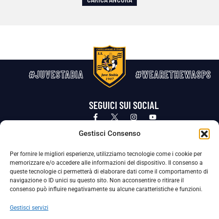
#JUVESTABIA
#WEARETHEWASPS
SEGUICI SUI SOCIAL
Privacy Policy
Cookie Policy
Termini e condizioni generali
Gestisci Consenso
Per fornire le migliori esperienze, utilizziamo tecnologie come i cookie per
La Società ha nominato il Responsabile della Protezione dei Dati Personali (DPO), figura specializzata che vigila sulle modalità
memorizzare e/o accedere alle informazioni del dispositivo. Il consenso a
adottate dalla nostra Società per tutelare i Suoi dati personali.
queste tecnologie ci permetterà di elaborare dati come il comportamento di
navigazione o ID unici su questo sito. Non acconsentire o ritirare il
Per contattare il DPO può scrivere a
consenso può influire negativamente su alcune caratteristiche e funzioni.
dpo@ssjuvestabia.it
Gestisci servizi
Può contattare sempre