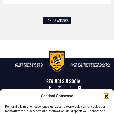
CARICA ANCORA
#JUVESTABIA
#WEARETHEWASPS
SEGUICI SUI SOCIAL
Privacy Policy
Cookie Policy
Termini e condizioni generali
Gestisci Consenso
Per fornire le migliori esperienze, utilizziamo tecnologie come i cookie per
La Società ha nominato il Responsabile della Protezione dei Dati Personali (DPO), figura specializzata che vigila sulle modalità
memorizzare e/o accedere alle informazioni del dispositivo. Il consenso a