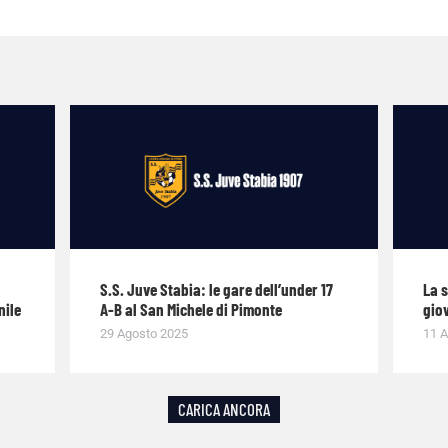
S.S. Juve Stabia: le gare dell’under 17
La 
nile
A-B al San Michele di Pimonte
giov
29 Agosto 2025
11 A
CARICA ANCORA