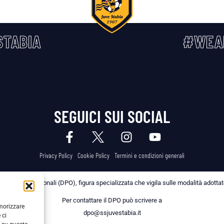
TABIA
#WEA
SEGUICI SUI SOCIAL
Privacy Policy
Cookie Policy
Termini e condizioni generali
 dei Dati Personali (DPO), figura specializzata che vigila sulle modalità adottate 
Per contattare il DPO può scrivere a
emorizzare
dpo@ssjuvestabia.it
 ci