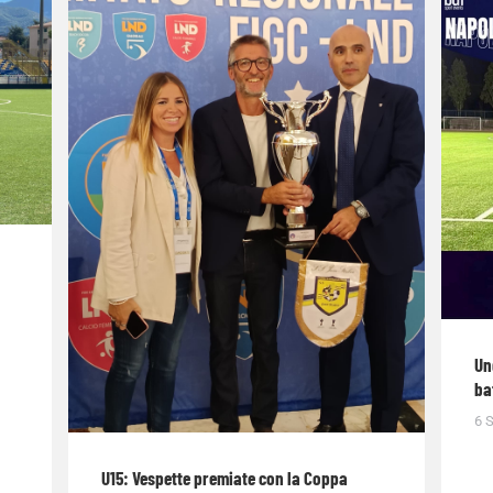
Un
ba
6 
U15: Vespette premiate con la Coppa