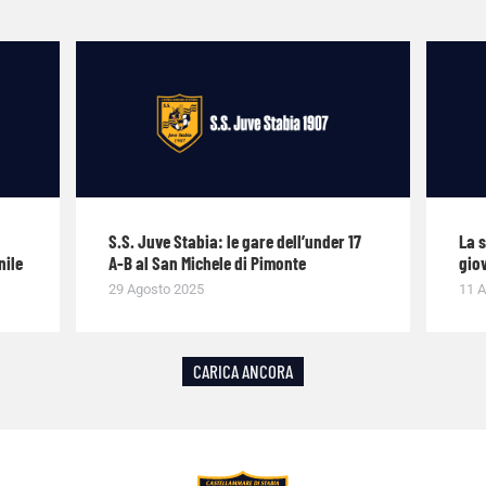
S.S. Juve Stabia: le gare dell’under 17
La 
nile
A-B al San Michele di Pimonte
giov
29 Agosto 2025
11 A
CARICA ANCORA