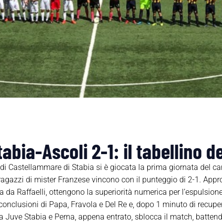
abia-Ascoli 2-1: il tabellino 
i Castellammare di Stabia si è giocata la prima giornata del c
I ragazzi di mister Franzese vincono con il punteggio di 2-1. Ap
esa da Raffaelli, ottengono la superiorità numerica per l’espulsio
 conclusioni di Papa, Fravola e Del Re e, dopo 1 minuto di recupe
 la Juve Stabia e Perna, appena entrato, sblocca il match, battendo