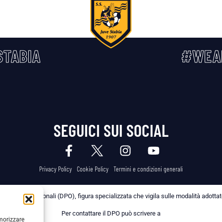
TABIA
#WEA
SEGUICI SUI SOCIAL
Privacy Policy
Cookie Policy
Termini e condizioni generali
 dei Dati Personali (DPO), figura specializzata che vigila sulle modalità adottate 
Per contattare il DPO può scrivere a
emorizzare