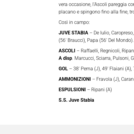
vera occasione, l’Ascoli pareggia con
placano e spingono fino alla fine, t
Così in campo:
JUVE STABIA
– De Iulio, Caropreso,
(56′ Braucci), Papa (56′ Del Mondo)
ASCOLI
– Raffaelli, Regnicoli, Ripani
A disp
. Marcucci, Sciarra, Pulsoni, G
GOL
– 38′ Perna (J), 49′ Flaiani (A)
AMMONIZIONI
– Fravola (J), Carano
ESPULSIONI
– Ripani (A)
S.S. Juve Stabia