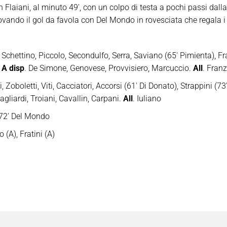
 Flaiani, al minuto 49′, con un colpo di testa a pochi passi dall
rovando il gol da favola con Del Mondo in rovesciata che regala i 
 Schettino, Piccolo, Secondulfo, Serra, Saviano (65′ Pimienta), Fr
.
A disp
. De Simone, Genovese, Provvisiero, Marcuccio.
All
. Fran
, Zoboletti, Viti, Cacciatori, Accorsi (61′ Di Donato), Strappini (73′
agliardi, Troiani, Cavallin, Carpani.
All
. Iuliano
, 72′ Del Mondo
 (A), Fratini (A)