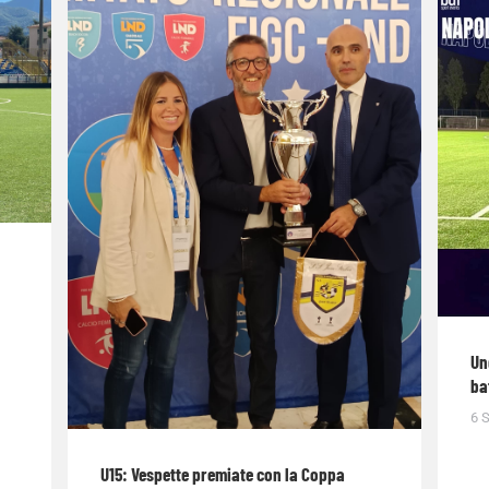
Un
ba
6 
U15: Vespette premiate con la Coppa