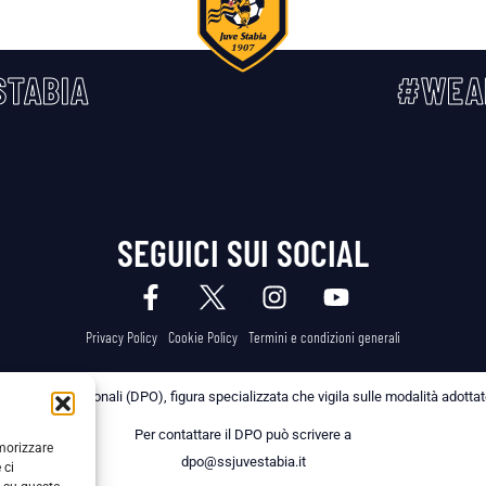
TABIA
#WEA
SEGUICI SUI SOCIAL
Privacy Policy
Cookie Policy
Termini e condizioni generali
 dei Dati Personali (DPO), figura specializzata che vigila sulle modalità adottate 
Per contattare il DPO può scrivere a
emorizzare
dpo@ssjuvestabia.it
 ci