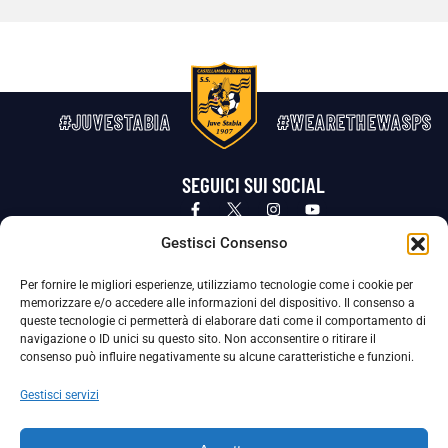
#JUVESTABIA
#WEARETHEWASPS
SEGUICI SUI SOCIAL
Privacy Policy
Cookie Policy
Termini e condizioni generali
Gestisci Consenso
Per fornire le migliori esperienze, utilizziamo tecnologie come i cookie per
La Società ha nominato il Responsabile della Protezione dei Dati Personali (DPO), figura specializzata che vigila sulle modalità
memorizzare e/o accedere alle informazioni del dispositivo. Il consenso a
adottate dalla nostra Società per tutelare i Suoi dati personali.
queste tecnologie ci permetterà di elaborare dati come il comportamento di
navigazione o ID unici su questo sito. Non acconsentire o ritirare il
Per contattare il DPO può scrivere a
consenso può influire negativamente su alcune caratteristiche e funzioni.
dpo@ssjuvestabia.it
Gestisci servizi
Può contattare sempre
dpo@ssjuvestabia.it