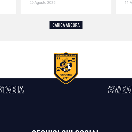
29 Agosto 2025
11 A
CARICA ANCORA
TABIA
#WEA