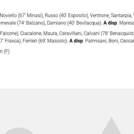
Noviello (67′ Minasi), Russo (40′ Esposito), Ventrone, Santarpia, V
Carnevale (74′ Balzano), Damiano (40′ Bevilacqua).
A disp
. Mares
Falcone), Ciacalone, Maura, Caravillani, Calvani (78′ Benacquista
7′ Frasca), Ferrieri (69′ Mascolo).
A disp
. Palmisani, Boni, Ceccar
ri (F)