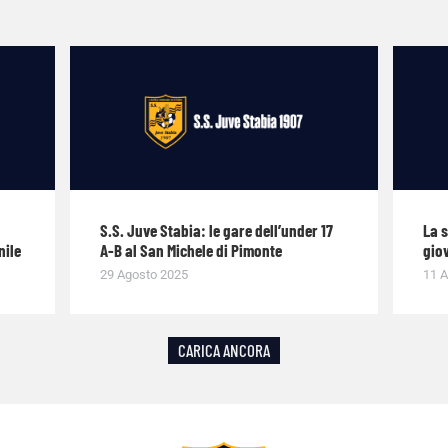
S.S. Juve Stabia: le gare dell’under 17
La 
nile
A-B al San Michele di Pimonte
giov
29 Agosto 2025
11 A
CARICA ANCORA