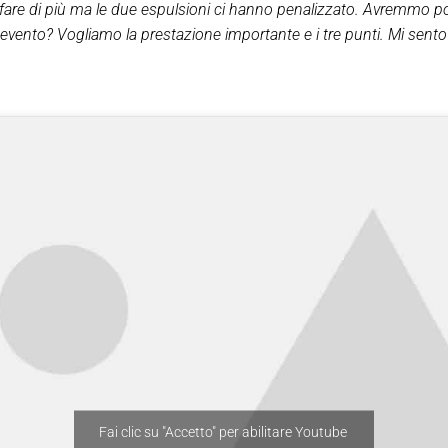
are di più ma le due espulsioni ci hanno penalizzato. Avremmo pot
evento? Vogliamo la prestazione importante e i tre punti. Mi sen
Fai clic su "Accetto" per abilitare Youtube