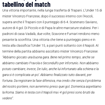
tabellino del match
Una vittoria importante, nella lunga trasferta di Trapani. L’Under 15 di
mister Vincenzo Franzese, dopo il successo interno con l’Ascoli,
supera anche il Trapani con il punteggio di 6-4. Scatenato Saviano,
autore di 4 gol. Di Piccolo e di Papa le altre marcature stabiesi. Per i
padroni di casa Vadalà, due volte, Scavone e Furnari rendono meno
pesante la sconfitta. Una vittoria che tiene a punteggio pieno e in
testa alla classifica l’Under 15, a pari punti soltanto con il Napoli. Al
termine della partita abbiamo ascoltato mister Vincenzo Franzese:
“Abbiamo giocato una buona gara. Bene nel primo tempo, anche se
abbiamo cambiato Fravola e Secondulfo per infortunio. Non abbiamo
potuto cambiare, invece, De Iulio, anche lui infortunato alla schiena e la
gara si è complicata un po’. Abbiamo finalizzato tutto davanti, per
fortuna. Da registrare la fase difensiva, ma credo che senza il problema
del nostro portiere, non avremmo preso quei gol. Domenica aspettiamo
la Roma. Siamo in testa con il Napoli ma i 4 gol presi sono brutti da
vedere”.