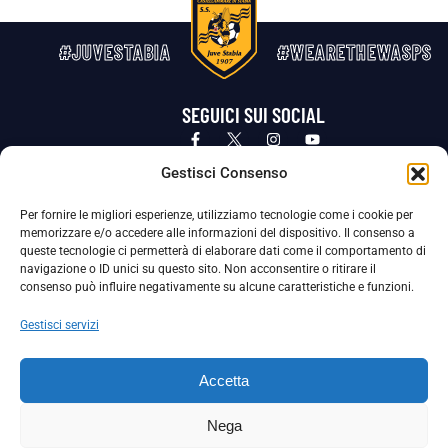
#JUVESTABIA
#WEARETHEWASPS
SEGUICI SUI SOCIAL
Privacy Policy
Cookie Policy
Termini e condizioni generali
Gestisci Consenso
Per fornire le migliori esperienze, utilizziamo tecnologie come i cookie per
La Società ha nominato il Responsabile della Protezione dei Dati Personali (DPO), figura specializzata che vigila sulle modalità
memorizzare e/o accedere alle informazioni del dispositivo. Il consenso a
adottate dalla nostra Società per tutelare i Suoi dati personali.
queste tecnologie ci permetterà di elaborare dati come il comportamento di
navigazione o ID unici su questo sito. Non acconsentire o ritirare il
Per contattare il DPO può scrivere a
consenso può influire negativamente su alcune caratteristiche e funzioni.
dpo@ssjuvestabia.it
Gestisci servizi
Può contattare sempre
dpo@ssjuvestabia.it
Accetta
anche per quanto riguarda la normativa vigente in materia di Whistleblowing.
Nega
La Società ha inoltre adottato un proprio Codice Etico, consultabile al seguente link: