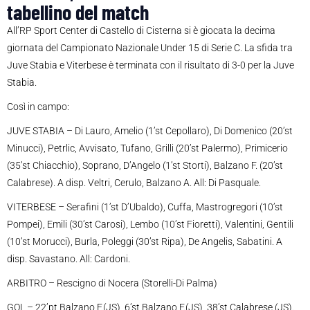
tabellino del match
All’RP Sport Center di Castello di Cisterna si è giocata la decima
giornata del Campionato Nazionale Under 15 di Serie C. La sfida tra
Juve Stabia e Viterbese è terminata con il risultato di 3-0 per la Juve
Stabia.
Così in campo:
JUVE STABIA – Di Lauro, Amelio (1’st Cepollaro), Di Domenico (20’st
Minucci), Petrlic, Avvisato, Tufano, Grilli (20’st Palermo), Primicerio
(35’st Chiacchio), Soprano, D’Angelo (1’st Storti), Balzano F. (20’st
Calabrese). A disp. Veltri, Cerulo, Balzano A. All: Di Pasquale.
VITERBESE – Serafini (1’st D’Ubaldo), Cuffa, Mastrogregori (10’st
Pompei), Emili (30’st Carosi), Lembo (10’st Fioretti), Valentini, Gentili
(10’st Morucci), Burla, Poleggi (30’st Ripa), De Angelis, Sabatini. A
disp. Savastano. All: Cardoni.
ARBITRO – Rescigno di Nocera (Storelli-Di Palma)
GOL – 22’pt Balzano F.(JS), 6’st Balzano F.(JS), 38’st Calabrese (JS).