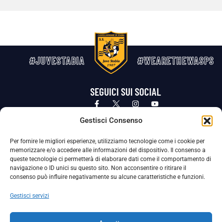
#JUVESTABIA
#WEARETHEWASPS
SEGUICI SUI SOCIAL
Privacy Policy
Cookie Policy
Termini e condizioni generali
Gestisci Consenso
Per fornire le migliori esperienze, utilizziamo tecnologie come i cookie per
La Società ha nominato il Responsabile della Protezione dei Dati Personali (DPO), figura specializzata che vigila sulle modalità
memorizzare e/o accedere alle informazioni del dispositivo. Il consenso a
adottate dalla nostra Società per tutelare i Suoi dati personali.
queste tecnologie ci permetterà di elaborare dati come il comportamento di
navigazione o ID unici su questo sito. Non acconsentire o ritirare il
Per contattare il DPO può scrivere a
consenso può influire negativamente su alcune caratteristiche e funzioni.
dpo@ssjuvestabia.it
Gestisci servizi
Può contattare sempre
dpo@ssjuvestabia.it