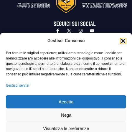
#JUVESTABIA
#WEARETHEWASPS
SEGUICI SUI SOCIAL
Privacy Policy
Cookie Policy
Termini e condizioni generali
Gestisci Consenso
Per fornire le migliori esperienze, utilizziamo tecnologie come i cookie per
La Società ha nominato il Responsabile della Protezione dei Dati Personali (DPO), figura specializzata che vigila sulle modalità
memorizzare e/o accedere alle informazioni del dispositivo. Il consenso a
adottate dalla nostra Società per tutelare i Suoi dati personali.
queste tecnologie ci permetterà di elaborare dati come il comportamento di
navigazione o ID unici su questo sito. Non acconsentire o ritirare il
Per contattare il DPO può scrivere a
consenso può influire negativamente su alcune caratteristiche e funzioni.
dpo@ssjuvestabia.it
Gestisci servizi
Può contattare sempre
dpo@ssjuvestabia.it
Accetta
anche per quanto riguarda la normativa vigente in materia di Whistleblowing.
Nega
La Società ha inoltre adottato un proprio Codice Etico, consultabile al seguente link:
Visualizza le preferenze
Scarica il Codice Etico