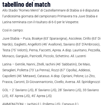
tabellino del match
Allo Stadio “Romeo Menti” di Castellammare di Stabia si è disputata
l’undicesima giornata del campionato Primavera tra Juve Stabia e
Latina terminata con il risultato di 6-0 per le Vespette.
Così in campo:
Juve Stabia – Puca, Boakye (63’ Sparavigna), Ascolese, Cirillo (63’ Di
Nardo), Gaglietti, Angellotti (46’ Avallone), Saviano (63’ D’Ambrosio),
Testa (75’ Velotti), Perna, Faccetti, Aprea. A disp. Lauritano, Pezzella,
Monaco, Gargiulo, Patricelli, Piccolo, Schettino. All. Lucenti
Latina – Gentile, Nanni, Zitelli, Iachini (46’ Sabbatini), De Maio,
Seraglieri, Polletta (73’ La Penna), Rozzi (67’ Cipolla), Addessi,
Capolletti (46’ Metawe), Catasus. A disp. Cipriani, Pelone, Lo Zito,
Frasca, Caronti, Di Giovannantonio, Civello, Aversa. All. Spiridignozzi
GOL – 2’ Saviano (JS), 8’ Saviano (JS), 28’ Saviano (JS), 33 Saviano
(J3), 43’ Aprea (JS), 45’ Aprea (JS)
AMMONIZIONI – Iachini (L), Polletta (JS), Catasus (L)