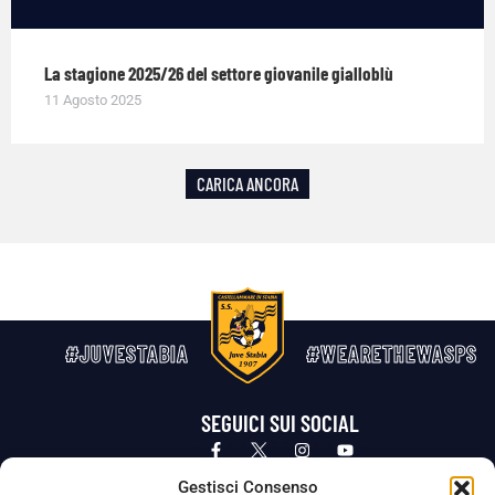
La stagione 2025/26 del settore giovanile gialloblù
11 Agosto 2025
CARICA ANCORA
#JUVESTABIA
#WEARETHEWASPS
SEGUICI SUI SOCIAL
Privacy Policy
Cookie Policy
Termini e condizioni generali
Gestisci Consenso