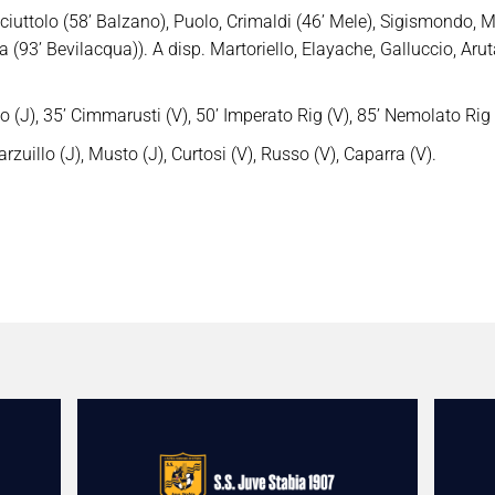
iuttolo (58’ Balzano), Puolo, Crimaldi (46’ Mele), Sigismondo, 
 (93’ Bevilacqua)). A disp. Martoriello, Elayache, Galluccio, Arut
(J), 35’ Cimmarusti (V), 50’ Imperato Rig (V), 85’ Nemolato Rig (
illo (J), Musto (J), Curtosi (V), Russo (V), Caparra (V).