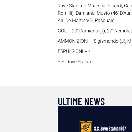
Juve Stabia – Maresca, Picardi, Cacc
Romilli), Damiano, Musto (46’ D’Auria
All. De Martino-Di Pasquale.
GOL – 20’ Damiano (J), 27’ Nemolato 
AMMONIZIONI – Sigismondo (J), Marzu
ESPULSIONI – /
S.S. Juve Stabia
ULTIME NEWS