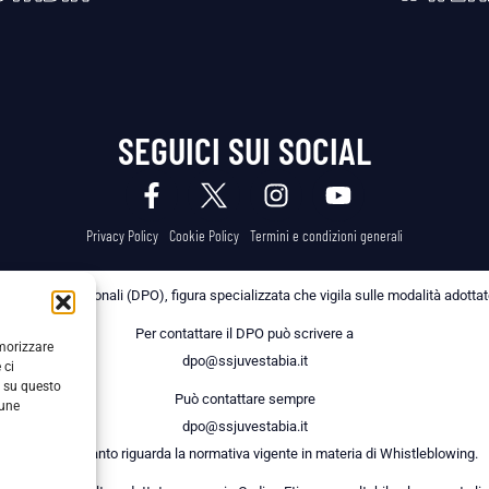
SEGUICI SUI SOCIAL
Privacy Policy
Cookie Policy
Termini e condizioni generali
 dei Dati Personali (DPO), figura specializzata che vigila sulle modalità adottate 
Per contattare il DPO può scrivere a
emorizzare
dpo@ssjuvestabia.it
 ci
i su questo
Può contattare sempre
cune
dpo@ssjuvestabia.it
anche per quanto riguarda la normativa vigente in materia di Whistleblowing.