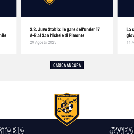
S.S. Juve Stabia: le gare dell’under 17
La 
nile
A-B al San Michele di Pimonte
giov
29 Agosto 2025
11 A
CARICA ANCORA
TABIA
#WEA