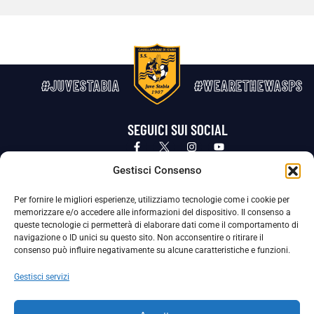
#JUVESTABIA
#WEARETHEWASPS
SEGUICI SUI SOCIAL
Privacy Policy
Cookie Policy
Termini e condizioni generali
Gestisci Consenso
Per fornire le migliori esperienze, utilizziamo tecnologie come i cookie per
La Società ha nominato il Responsabile della Protezione dei Dati Personali (DPO), figura specializzata che vigila sulle modalità
memorizzare e/o accedere alle informazioni del dispositivo. Il consenso a
adottate dalla nostra Società per tutelare i Suoi dati personali.
queste tecnologie ci permetterà di elaborare dati come il comportamento di
navigazione o ID unici su questo sito. Non acconsentire o ritirare il
Per contattare il DPO può scrivere a
consenso può influire negativamente su alcune caratteristiche e funzioni.
dpo@ssjuvestabia.it
Gestisci servizi
Può contattare sempre
dpo@ssjuvestabia.it