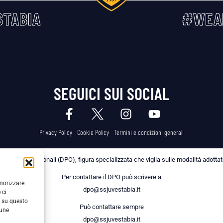
TABIA
#WEA
SEGUICI SUI SOCIAL
Privacy Policy
Cookie Policy
Termini e condizioni generali
 dei Dati Personali (DPO), figura specializzata che vigila sulle modalità adottate 
Per contattare il DPO può scrivere a
emorizzare
dpo@ssjuvestabia.it
 ci
i su questo
Può contattare sempre
cune
dpo@ssjuvestabia.it