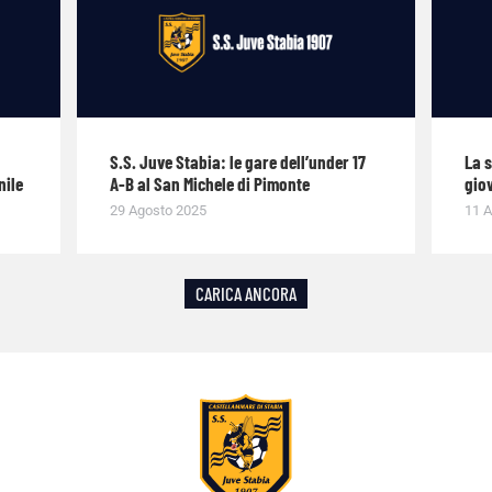
S.S. Juve Stabia: le gare dell’under 17
La 
nile
A-B al San Michele di Pimonte
giov
29 Agosto 2025
11 A
CARICA ANCORA