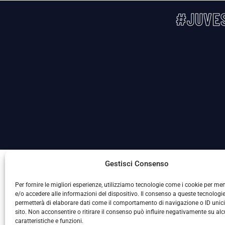
#JUVES
La Società ha nominato il Responsabile della Protezione
Gestisci Consenso
Per fornire le migliori esperienze, utilizziamo tecnologie come i cookie per m
e/o accedere alle informazioni del dispositivo. Il consenso a queste tecnologie
permetterà di elaborare dati come il comportamento di navigazione o ID unic
sito. Non acconsentire o ritirare il consenso può influire negativamente su al
caratteristiche e funzioni.