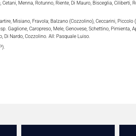
 Cetani, Menna, Rotunno, Riente, Di Mauro, Bisceglia, Ciliberti, Ro
tire, Misiano, Fravola; Balzano (Cozzolino), Ceccarini, Piccolo (
isp. Gaglione, Caropreso, Mele, Genovese, Schettino, Pimienta, A
o, Di Nardo, Cozzolino. All: Pasquale Luiso.
P).