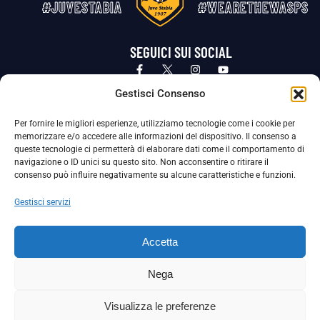
#JUVESTABIA
#WEARETHEWASPS
SEGUICI SUI SOCIAL
Privacy Policy
Cookie Policy
Termini e condizioni generali
Gestisci Consenso
Per fornire le migliori esperienze, utilizziamo tecnologie come i cookie per
La Società ha nominato il Responsabile della Protezione dei Dati Personali (DPO), figura specializzata che vigila sulle modalità
memorizzare e/o accedere alle informazioni del dispositivo. Il consenso a
adottate dalla nostra Società per tutelare i Suoi dati personali.
queste tecnologie ci permetterà di elaborare dati come il comportamento di
navigazione o ID unici su questo sito. Non acconsentire o ritirare il
Per contattare il DPO può scrivere a
consenso può influire negativamente su alcune caratteristiche e funzioni.
dpo@ssjuvestabia.it
Gestisci servizi
Può contattare sempre
dpo@ssjuvestabia.it
Accetta
anche per quanto riguarda la normativa vigente in materia di Whistleblowing.
Nega
La Società ha inoltre adottato un proprio Codice Etico, consultabile al seguente link:
Visualizza le preferenze
Scarica il Codice Etico