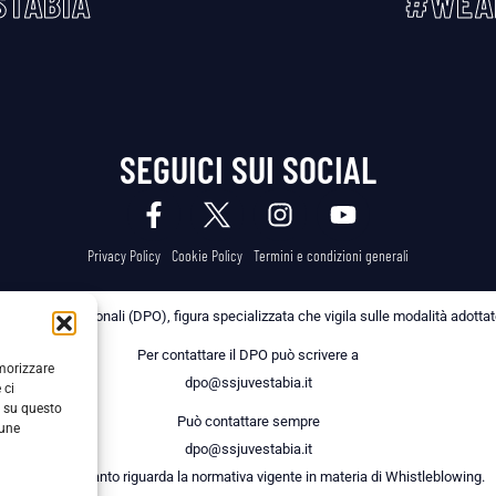
TABIA
#WEA
SEGUICI SUI SOCIAL
Privacy Policy
Cookie Policy
Termini e condizioni generali
 dei Dati Personali (DPO), figura specializzata che vigila sulle modalità adottate 
Per contattare il DPO può scrivere a
emorizzare
dpo@ssjuvestabia.it
 ci
i su questo
Può contattare sempre
cune
dpo@ssjuvestabia.it
anche per quanto riguarda la normativa vigente in materia di Whistleblowing.