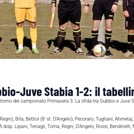
bio-Juve Stabia 1-2: il tabell
ritorno del campionato Primavera 3. La sfida tra Gubbio e Juve St
gni), Bita, Bettiol (8′ st. D’Angelo), Pecoraro, Tugliani, Ahmetaj,
. A disp. Lipani, Tenagli, Toma, Regni, D’Angelo, Rossi, Bendinelli,