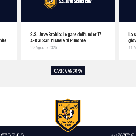
S.S. Juve Stabia: le gare dell’under 17
La 
nile
A-B al San Michele di Pimonte
giov
29 Agosto 2025
11 A
CARICA ANCORA