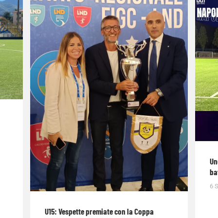
Un
ba
6 
U15: Vespette premiate con la Coppa