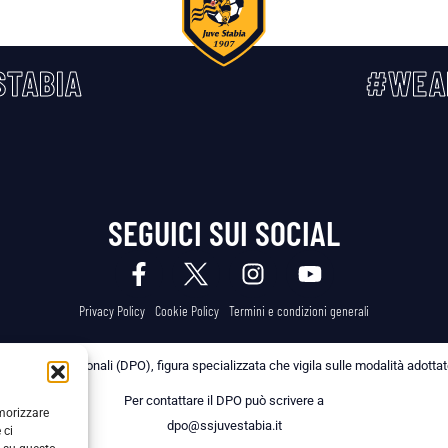
TABIA
#WEA
SEGUICI SUI SOCIAL
Privacy Policy
Cookie Policy
Termini e condizioni generali
 dei Dati Personali (DPO), figura specializzata che vigila sulle modalità adottate 
Per contattare il DPO può scrivere a
emorizzare
dpo@ssjuvestabia.it
 ci