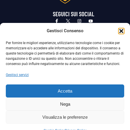
SEGUICI SUI SOCIAL
Privacy Policy
Cookie Policy
Termini e condizioni generali
Gestisci Consenso
Per fornire le migliori esperienze, utilizziamo tecnologie come i cookie per
La Società ha nominato il Responsabile della Protezione dei Dati Personali (DPO), figura specializzata che vigila sulle modalità
memorizzare e/o accedere alle informazioni del dispositivo. Il consenso a
adottate dalla nostra Società per tutelare i Suoi dati personali.
queste tecnologie ci permetterà di elaborare dati come il comportamento di
navigazione o ID unici su questo sito. Non acconsentire o ritirare il
Per contattare il DPO può scrivere a
consenso può influire negativamente su alcune caratteristiche e funzioni.
dpo@ssjuvestabia.it
Gestisci servizi
Può contattare sempre
dpo@ssjuvestabia.it
Accetta
anche per quanto riguarda la normativa vigente in materia di Whistleblowing.
Nega
La Società ha inoltre adottato un proprio Codice Etico, consultabile al seguente link:
Visualizza le preferenze
Scarica il Codice Etico