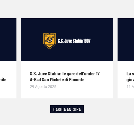
S.S. Juve Stabia: le gare dell’under 17
La 
nile
A-B al San Michele di Pimonte
giov
29 Agosto 2025
11 A
CARICA ANCORA