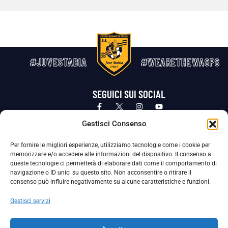
#JUVESTABIA
#WEARETHEWASPS
SEGUICI SUI SOCIAL
Privacy Policy
Cookie Policy
Termini e condizioni generali
Gestisci Consenso
Per fornire le migliori esperienze, utilizziamo tecnologie come i cookie per
La Società ha nominato il Responsabile della Protezione dei Dati Personali (DPO), figura specializzata che vigila sulle modalità
memorizzare e/o accedere alle informazioni del dispositivo. Il consenso a
adottate dalla nostra Società per tutelare i Suoi dati personali.
queste tecnologie ci permetterà di elaborare dati come il comportamento di
navigazione o ID unici su questo sito. Non acconsentire o ritirare il
Per contattare il DPO può scrivere a
consenso può influire negativamente su alcune caratteristiche e funzioni.
dpo@ssjuvestabia.it
Gestisci servizi
Può contattare sempre
dpo@ssjuvestabia.it