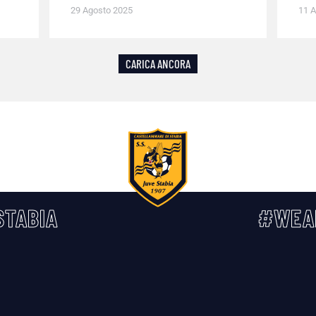
29 Agosto 2025
11 A
CARICA ANCORA
TABIA
#WEA