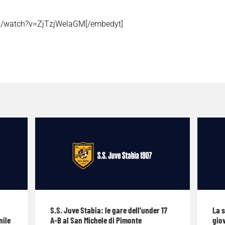
m/watch?v=ZjTzjWelaGM[/embedyt]
S.S. Juve Stabia: le gare dell’under 17
La 
nile
A-B al San Michele di Pimonte
giov