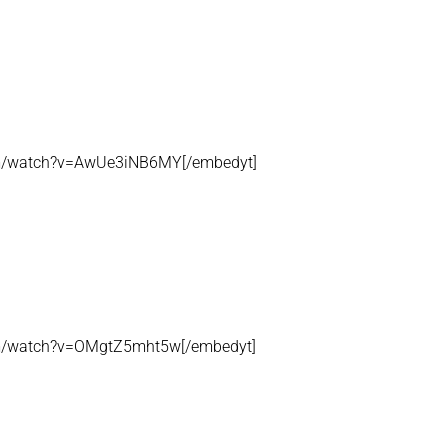
om/watch?v=AwUe3iNB6MY[/embedyt]
om/watch?v=OMgtZ5mht5w[/embedyt]