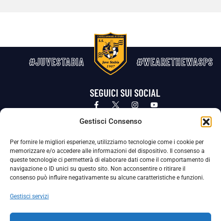
#JUVESTABIA
#WEARETHEWASPS
SEGUICI SUI SOCIAL
Privacy Policy
Cookie Policy
Termini e condizioni generali
Gestisci Consenso
Per fornire le migliori esperienze, utilizziamo tecnologie come i cookie per
La Società ha nominato il Responsabile della Protezione dei Dati Personali (DPO), figura specializzata che vigila sulle modalità
memorizzare e/o accedere alle informazioni del dispositivo. Il consenso a
adottate dalla nostra Società per tutelare i Suoi dati personali.
queste tecnologie ci permetterà di elaborare dati come il comportamento di
navigazione o ID unici su questo sito. Non acconsentire o ritirare il
Per contattare il DPO può scrivere a
consenso può influire negativamente su alcune caratteristiche e funzioni.
dpo@ssjuvestabia.it
Gestisci servizi
Può contattare sempre
dpo@ssjuvestabia.it