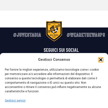
#JUVESTABIA
#WEARETHEWASPS
SEGUICI SUI SOCIAL
Gestisci Consenso
Privacy Policy
Cookie Policy
Termini e condizioni generali
Per fornire le migliori esperienze, utilizziamo tecnologie come i cookie
per memorizzare e/o accedere alle informazioni del dispositivo. Il
La Società ha nominato il Responsabile della Protezione dei Dati Personali (DPO), figura specializzata che vigila sulle modalità adottate dalla
consenso a queste tecnologie ci permetterà di elaborare dati come il
nostra Società per tutelare i Suoi dati personali.
comportamento di navigazione o ID unici su questo sito. Non
acconsentire o ritirare il consenso può influire negativamente su alcune
Per contattare il DPO può scrivere a
caratteristiche e funzioni.
dpo@ssjuvestabia.it
Gestisci servizi
Può contattare sempre